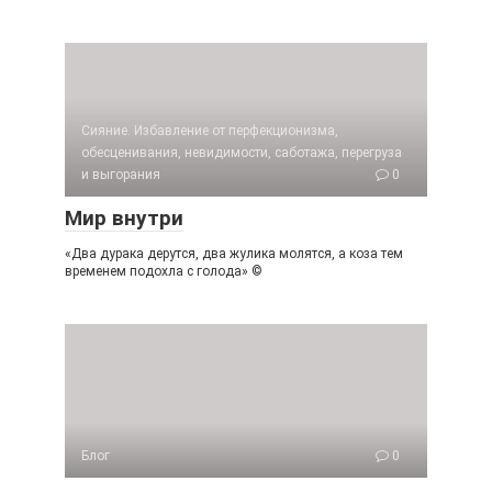
Сияние. Избавление от перфекционизма,
обесценивания, невидимости, саботажа, перегруза
и выгорания
0
Мир внутри
«Два дурака дерутся, два жулика молятся, а коза тем
временем подохла с голода» ©
Блог
0