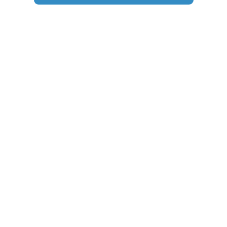
…..
…..
…..