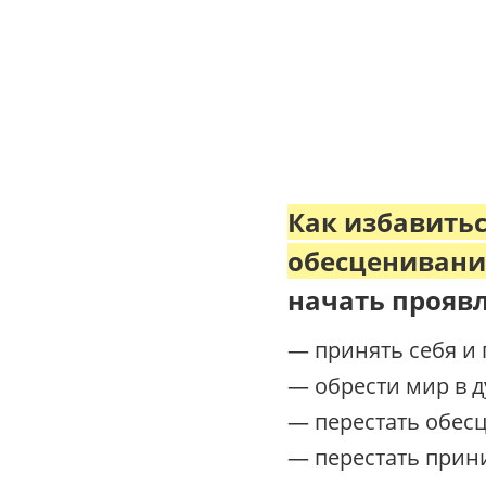
Как избавитьс
обесценивания
начать проявл
— принять себя и
— обрести мир в д
— перестать обесц
— перестать прини