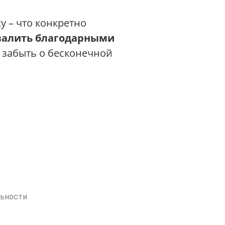
у – что конкретно
валить благодарными
 забыть о бесконечной
льности