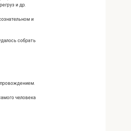
егруз и др.
сознательном и
удалось собрать
.
сопровождением.
самого человека