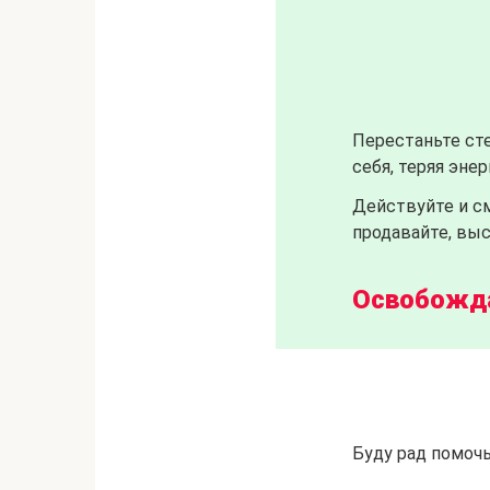
Перестаньте сте
себя, теряя эне
Действуйте и см
продавайте, выс
Освобожда
.
Буду рад помочь