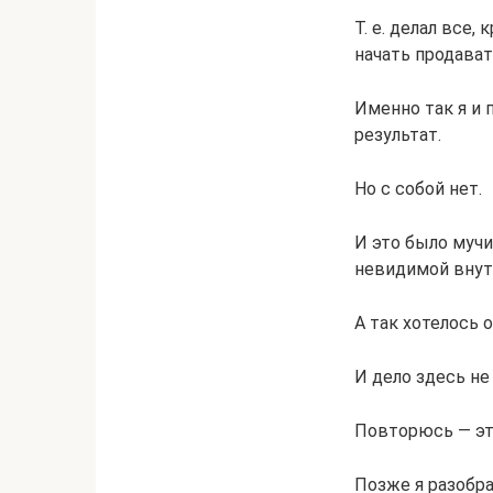
Т. е. делал все,
начать продават
Именно так я и 
результат.
Но с собой нет.
И это было мучи
невидимой внут
А так хотелось 
И дело здесь не
Повторюсь — эт
Позже я разобра