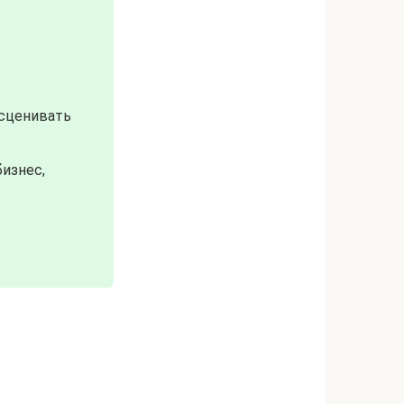
есценивать
бизнес,