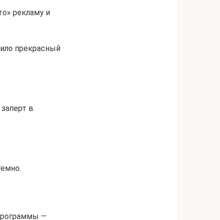
то» рекламу и
сило прекрасный
 заперт в
темно.
 программы —