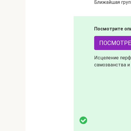
Ближайшая групп
Посмотрите оп
ПОСМОТРЕ
Исцеление перф
самозванства и 