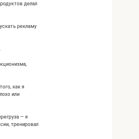
продуктов делал
ускать рекламу
.
екционизма,
ого, как я
лохо или
регруза — я
ссии, тренировал