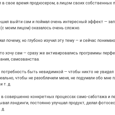
л в свое время продюсером, а лицом своих собственных 
ешил выйти сам и поймал очень интересный эффект — зап
 (с моим лицом) оказалось очень сложно.
мал почему, но глубоко изучил эту тему — и сейчас понимаю
что хочу сам — сразу же активировались программы перф
ания, самозванства.
потребность быть невидимкой — чтобы никто не увидел т
еально, чтобы не разоблачили меня, не подумали обо мне п
 т. д.
 в совершенно конкретных процессах само-саботажа и пе
ывал лэндинги, постоянно улучшал продукт, делал фотосе
 д.