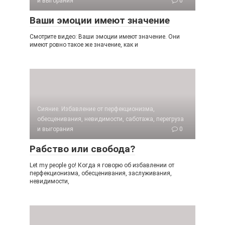
и выгорания
0
Ваши эмоции имеют значение
Смотрите видео: Ваши эмоции имеют значение. Они
имеют ровно такое же значение, как и
Сияние. Избавление от перфекционизма,
обесценивания, невидимости, саботажа, перегруза
и выгорания
0
Рабство или свобода?
Let my people go! Когда я говорю об избавлении от
перфекционизма, обесценивания, заслуживания,
невидимости,